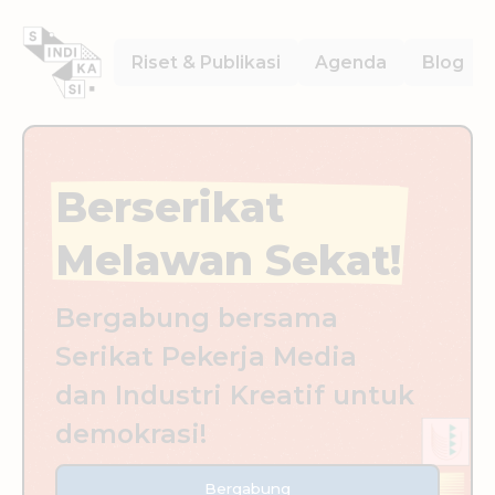
Please
note:
This
Riset & Publikasi
Agenda
Blog
website
includes
an
accessibility
system.
Berserikat
Melawan Sekat!
Bergabung bersama
Serikat Pekerja Media
dan Industri Kreatif untuk
demokrasi!
Bergabung